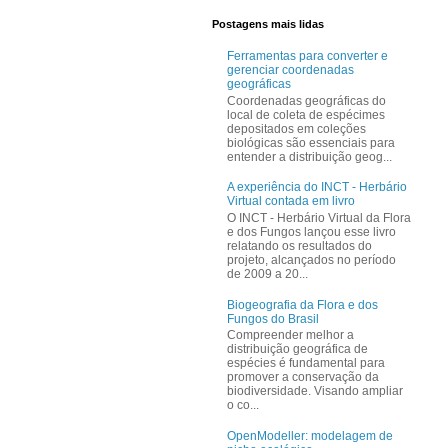
Postagens mais lidas
Ferramentas para converter e
gerenciar coordenadas
geográficas
Coordenadas geográficas do
local de coleta de espécimes
depositados em coleções
biológicas são essenciais para
entender a distribuição geog...
A experiência do INCT - Herbário
Virtual contada em livro
O INCT - Herbário Virtual da Flora
e dos Fungos lançou esse livro
relatando os resultados do
projeto, alcançados no período
de 2009 a 20...
Biogeografia da Flora e dos
Fungos do Brasil
Compreender melhor a
distribuição geográfica de
espécies é fundamental para
promover a conservação da
biodiversidade. Visando ampliar
o co...
OpenModeller: modelagem de