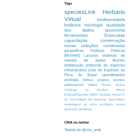
Tags
speciesLink
Herbário
Virtual
biodiversidade
botânica
micologia
qualidade
dos dados
taxonomia
ferramentas
Exsiccatae
capacitação
conservação
novas coleções
coordenadas
geográficas
Políticas Públicas
BRAHMS
Lacunas
sistemas de
manejo de dados
BioGeo
distribuição potencial de espécies
infraestrutura
Lista de Espécies da
Flora do Brasil
openModeller
zoologia
Reflora
projetos
eventos
polinizadores
videos
BioVeL
Bioline
Catálogo de Abelhas Moure
EUBrazilOpenBio
GBIO
Herbário Virtual A.
de Saint-Hilaire
Na imprensa
Saint-Hilaire
modelagem de nicho ecológico
nuvem
spSearch
workflows
CRIA no twitter
Tweets de @cria_amb