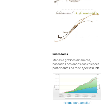
.............................................
Indicadores
Mapas e gráficos dinâmicos,
baseados nos dados das coleções
participantes da rede
species
Link
.
(
clique para ampliar
)