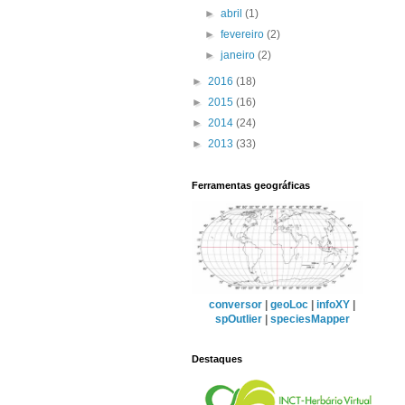
►
abril
(1)
►
fevereiro
(2)
►
janeiro
(2)
►
2016
(18)
►
2015
(16)
►
2014
(24)
►
2013
(33)
Ferramentas geográficas
conversor
|
geoLoc
|
infoXY
|
spOutlier
|
speciesMapper
Destaques