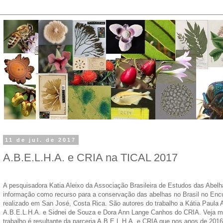
11 de jul. de 2017
A.B.E.L.H.A. e CRIA na TICAL 2017
A pesquisadora Katia Aleixo da Associação Brasileira de Estudos das Abel
informação como recurso para a conservação das abelhas no Brasil no Enc
realizado em San José, Costa Rica. São autores do trabalho a Kátia Paula 
A.B.E.L.H.A. e Sidnei de Souza e Dora Ann Lange Canhos do CRIA. Veja 
trabalho é resultante da parceria A.B.E.L.H.A. e CRIA que nos anos de 201