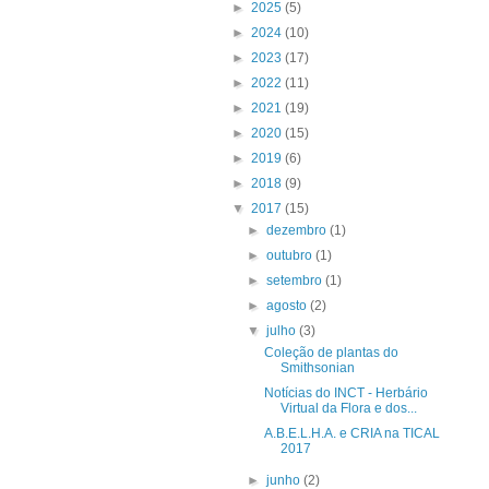
►
2025
(5)
►
2024
(10)
►
2023
(17)
►
2022
(11)
►
2021
(19)
►
2020
(15)
►
2019
(6)
►
2018
(9)
▼
2017
(15)
►
dezembro
(1)
►
outubro
(1)
►
setembro
(1)
►
agosto
(2)
▼
julho
(3)
Coleção de plantas do
Smithsonian
Notícias do INCT - Herbário
Virtual da Flora e dos...
A.B.E.L.H.A. e CRIA na TICAL
2017
►
junho
(2)