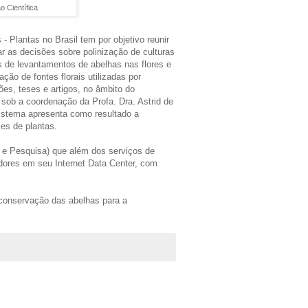
 Científica
 Plantas no Brasil tem por objetivo reunir
ar as decisões sobre polinização de culturas
s de levantamentos de abelhas nas flores e
ação de fontes florais utilizadas por
ões, teses e artigos, no âmbito do
, sob a coordenação da Profa. Dra. Astrid de
sistema apresenta como resultado a
es de plantas.
 e Pesquisa) que além dos serviços de
idores em seu Internet Data Center, com
conservação das abelhas para a