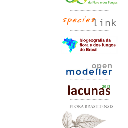
.............................................
.............................................
.............................................
.............................................
.............................................