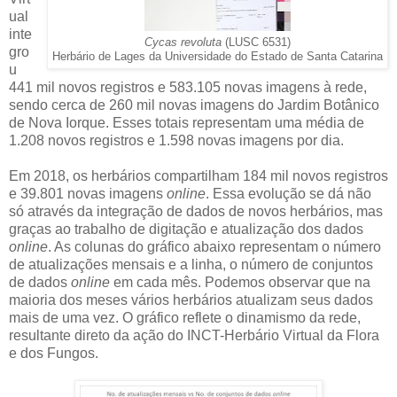
ual
inte
Cycas revoluta
(LUSC 6531)
gro
Herbário de Lages da Universidade do Estado de Santa Catarina
u
441 mil novos registros e 583.105 novas imagens à rede,
sendo cerca de 260 mil novas imagens do Jardim Botânico
de Nova Iorque. Esses totais representam uma média de
1.208 novos registros e 1.598 novas imagens por dia.
Em 2018, os herbários compartilham 184 mil novos registros
e 39.801 novas imagens
online
. Essa evolução se dá não
só através da integração de dados de novos herbários, mas
graças ao trabalho de digitação e atualização dos dados
online
. As colunas do gráfico abaixo representam o número
de atualizações mensais e a linha, o número de conjuntos
de dados
online
em cada mês. Podemos observar que na
maioria dos meses vários herbários atualizam seus dados
mais de uma vez. O gráfico reflete o dinamismo da rede,
resultante direto da ação do INCT-Herbário Virtual da Flora
e dos Fungos.