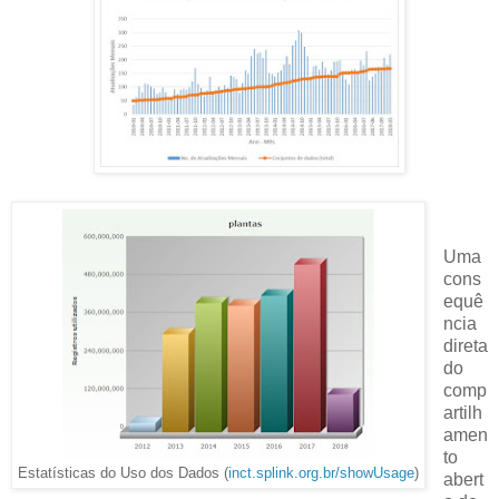
Uma
cons
equê
ncia
direta
do
comp
artilh
amen
to
Estatísticas do Uso dos Dados (
inct.splink.org.br/showUsage
)
abert