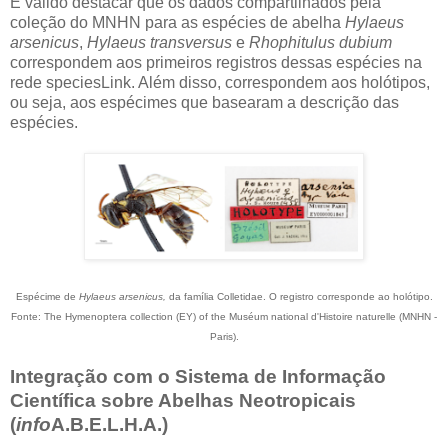
É válido destacar que os dados compartilhados pela
coleção do MNHN para as espécies de abelha
Hylaeus
arsenicus
,
Hylaeus transversus
e
Rhophitulus dubium
correspondem aos primeiros registros dessas espécies na
rede speciesLink. Além disso, correspondem aos holótipos,
ou seja, aos espécimes que basearam a descrição das
espécies.
Espécime de
Hylaeus arsenicus,
da família Colletidae. O registro corresponde ao holótipo.
Fonte: The Hymenoptera collection (EY) of the Muséum national d'Histoire naturelle (MNHN -
Paris).
Integração com o Sistema de Informação
Científica sobre Abelhas Neotropicais
(
info
A.B.E.L.H.A.)