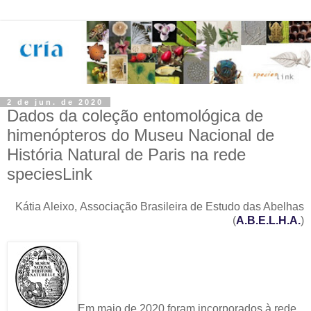
2 de jun. de 2020
Dados da coleção entomológica de
himenópteros do Museu Nacional de
História Natural de Paris na rede
speciesLink
Kátia Aleixo, Associação Brasileira de Estudo das Abelhas
(
A.B.E.L.H.A.
)
Em maio de 2020 foram incorporados à rede