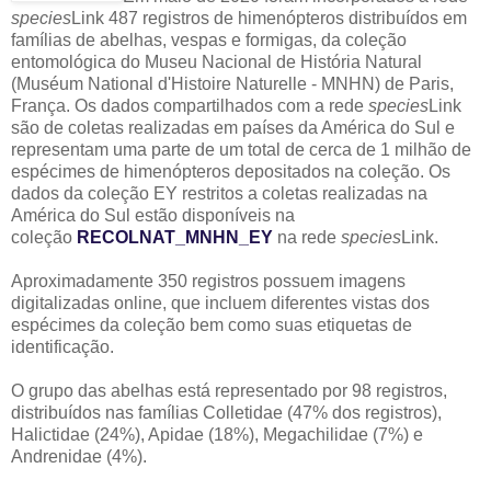
species
Link 487 registros de himenópteros distribuídos em
famílias de abelhas, vespas e formigas, da coleção
entomológica do Museu Nacional de História Natural
(Muséum National d'Histoire Naturelle - MNHN) de Paris,
França. Os dados compartilhados com a rede
species
Link
são de coletas realizadas em países da América do Sul e
representam uma parte de um total de cerca de 1 milhão de
espécimes de himenópteros depositados na coleção. Os
dados da coleção EY restritos a coletas realizadas na
América do Sul estão disponíveis na
coleção
RECOLNAT_MNHN_EY
na rede
species
Link.
Aproximadamente 350 registros possuem imagens
digitalizadas online, que incluem diferentes vistas dos
espécimes da coleção bem como suas etiquetas de
identificação.
O grupo das abelhas está representado por 98 registros,
distribuídos nas famílias Colletidae (47% dos registros),
Halictidae (24%), Apidae (18%), Megachilidae (7%) e
Andrenidae (4%).