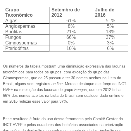
Grupo
Setembro de
Julho de
Taxonômico
2012
2016
Algas
61%
51%
Angiospermas
8%
5%
Briófitas
21%
13%
Fungos
66%
37%
Gimnospermas
0%
3%
Pteridófitas
10%
6%
Os números da tabela mostram uma diminuição expressiva das lacunas
taxonômicos para todos os grupos, com exceção do grupo das
Gimnospermas, que de 25 passou a ter 30 nomes aceitos na Lista do
Brasil, alguns sem registros
on-line
. Merece destaque o esforço do INCT-
HVFF na resolução das lacunas do grupo
Fungos
, que em 2012 tinha
66% dos nomes aceitos na Lista do Brasil sem qualquer dado on-line e
em 2016 reduziu esse valor para 37%.
Esse resultado é fruto do uso dessa ferramenta pelo Comitê Gestor do
INCT-HVFF e pelos curadores dos herbários associados na priorização
das ações de
digitação e georreferenciamento de dados;
inclusão dos