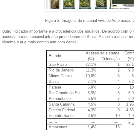
Figura 2. Imagens de material vivo de Asteraceae 
Outro indicador importante é a procedência dos usuários. De acordo com o
acessos à rede speciesLink são procedentes do Brasil. A tabela a seguir 
sistema e que mais contribuem com dados.
Acesso ao sistema
Contr
Estado
(%)
Colocação
(%)
São Paulo
22,1%
1
22,
Rio de Janeiro
11,3%
2
9,
Minas Gerais
10,8%
3
Bahia
7,1%
4
7,
Paraná
6,9%
5
1
Rio Grande do Sul
5,9%
6
6,
Pernambuco
5,5%
7
3,
Santa Catarina
4,5%
8
1,9
Distrito Federal
4,3%
9
4,8
Espírito Santo
3,5%
10
4,
.......
......
......
5,
Amazonas
1,4%
16