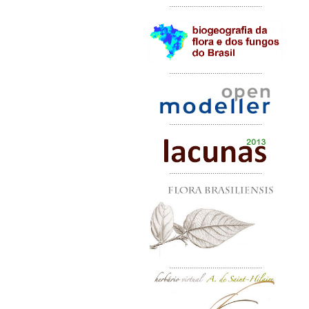
.............................................
.............................................
.............................................
.............................................
.............................................