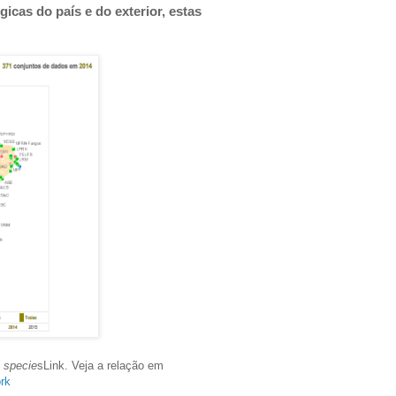
cas do país e do exterior, estas
e
specie
sLink. Veja a relação em
rk