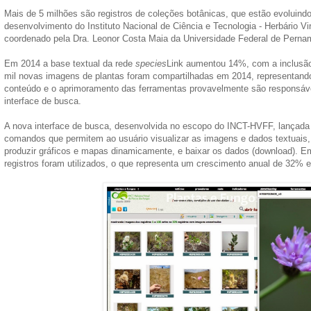
Mais de 5 milhões são registros de coleções botânicas, que estão evoluin
desenvolvimento do Instituto Nacional de Ciência e Tecnologia - Herbário V
coordenado pela Dra. Leonor Costa Maia da Universidade Federal de Perna
Em 2014 a base textual da rede
species
Link aumentou 14%, com a inclusão
mil novas imagens de plantas foram compartilhadas em 2014, representa
conteúdo e o aprimoramento das ferramentas provavelmente são responsá
interface de busca.
A nova interface de busca, desenvolvida no escopo do INCT-HVFF, lançada
comandos que permitem ao usuário visualizar as imagens e dados textuais,
produzir gráficos e mapas dinamicamente, e baixar os dados (download). E
registros foram utilizados, o que representa um crescimento anual de 32% 