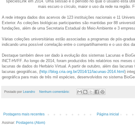
speciesLink em 2014. Uma sessão é o período no qual o usuário está util
mais escuro o círculo, maior o uso da rede na região. 
A rede integra dados dos acervos de 123 instituições nacionais e 11 Univer
Exterior. As coleções biológicas participantes são mantidas por 88 universid
fundações, além de uma Secretaria Estadual do Meio Ambiente e 3 empresa
Várias coleções universitárias estão associadas a programas de pós-gradua
indicando uma possível correlação entre o compartilhamento e o uso dos d
Destaque também deve ser dado à evolução dos sistemas Lacunas e BioGeo
INCT-HVFF. Ao longo de 2014, foram produzidos três relatórios nos meses d
lacunas de dados do Herbário Virtual. A partir de outubro, além das lacunas
lacunas geográficas, (
http://blog.cria.org.br/2014/11/lacunas-2014.html
) inte
geográfica para mais de três mil espécies, desenvolvidos no sistema BioGe
Postado por
Leandro
Nenhum comentário:
Postagens mais recentes
Página inicial
Assinar:
Postagens (Atom)