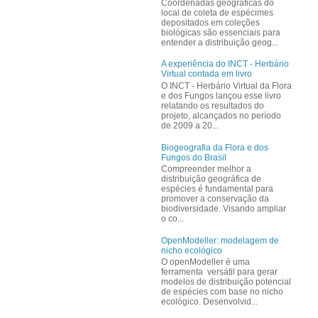
Coordenadas geográficas do
local de coleta de espécimes
depositados em coleções
biológicas são essenciais para
entender a distribuição geog...
A experiência do INCT - Herbário
Virtual contada em livro
O INCT - Herbário Virtual da Flora
e dos Fungos lançou esse livro
relatando os resultados do
projeto, alcançados no período
de 2009 a 20...
Biogeografia da Flora e dos
Fungos do Brasil
Compreender melhor a
distribuição geográfica de
espécies é fundamental para
promover a conservação da
biodiversidade. Visando ampliar
o co...
OpenModeller: modelagem de
nicho ecológico
O openModeller é uma
ferramenta versátil para gerar
modelos de distribuição potencial
de espécies com base no nicho
ecológico. Desenvolvid...