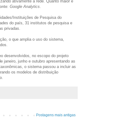
izando ativamente a rede. Quanto maior e
Fonte:
Google Analytics
.
sidades/Instituições de Pesquisa do
ades do país, 31 institutos de pesquisa e
s privadas.
ção, o que amplia o uso do sistema,
ados.
 desenvolvidos, no escopo do projeto
e janeiro, junho e outubro apresentando as
 taxonômicas, o sistema passou a incluir as
grando os modelos de distribuição
o.
Postagens mais antigas