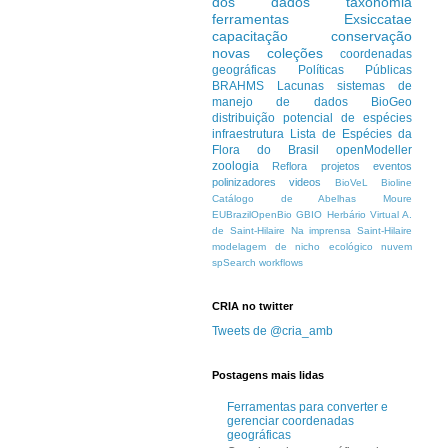
dos dados
taxonomia
ferramentas
Exsiccatae
capacitação
conservação
novas coleções
coordenadas
geográficas
Políticas Públicas
BRAHMS
Lacunas
sistemas de
manejo de dados
BioGeo
distribuição potencial de espécies
infraestrutura
Lista de Espécies da
Flora do Brasil
openModeller
zoologia
Reflora
projetos
eventos
polinizadores
videos
BioVeL
Bioline
Catálogo de Abelhas Moure
EUBrazilOpenBio
GBIO
Herbário Virtual A.
de Saint-Hilaire
Na imprensa
Saint-Hilaire
modelagem de nicho ecológico
nuvem
spSearch
workflows
CRIA no twitter
Tweets de @cria_amb
Postagens mais lidas
Ferramentas para converter e
gerenciar coordenadas
geográficas