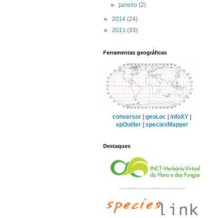
►
janeiro
(2)
►
2014
(24)
►
2013
(33)
Ferramentas geográficas
conversor
|
geoLoc
|
infoXY
|
spOutlier
|
speciesMapper
Destaques
.............................................