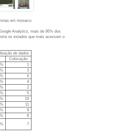
vistas em mosaico.
 Google Analytics, mais de 95% dos
mostra os estados que mais acessam o
ibuição de dados
Colocação
1%
1
8%
3
6%
6
2%
4
0%
2
9%
5
9%
10
5%
11
6%
9
9%
8
4%
7