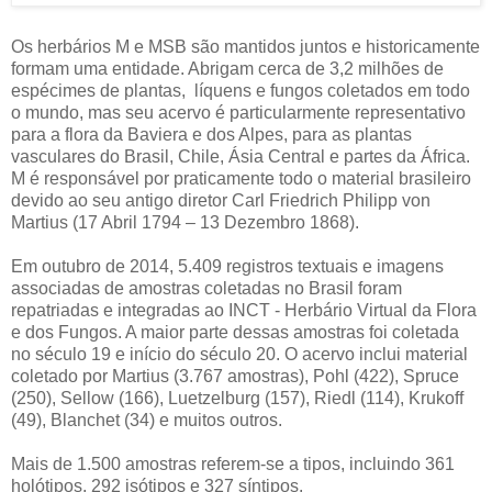
Os herbários M e MSB são mantidos juntos e historicamente
formam uma entidade. Abrigam cerca de 3,2 milhões de
espécimes de plantas, líquens e fungos coletados em todo
o mundo, mas seu acervo é particularmente representativo
para a flora da Baviera e dos Alpes, para as plantas
vasculares do Brasil, Chile, Ásia Central e partes da África.
M é responsável por praticamente todo o material brasileiro
devido ao seu antigo diretor Carl Friedrich Philipp von
Martius (17 Abril 1794 – 13 Dezembro 1868).
Em outubro de 2014, 5.409 registros textuais e imagens
associadas de amostras coletadas no Brasil foram
repatriadas e integradas ao INCT - Herbário Virtual da Flora
e dos Fungos. A maior parte dessas amostras foi coletada
no século 19 e início do século 20. O acervo inclui material
coletado por Martius (3.767 amostras), Pohl (422), Spruce
(250), Sellow (166), Luetzelburg (157), Riedl (114), Krukoff
(49), Blanchet (34) e muitos outros.
Mais de 1.500 amostras referem-se a tipos, incluindo 361
holótipos, 292 isótipos e 327 síntipos.