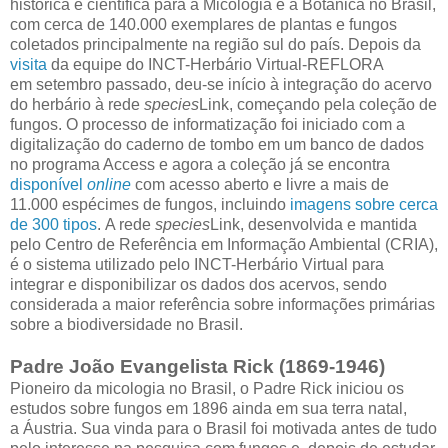
histórica e científica para a Micologia e a Botânica no Brasil,
com cerca de 140.000 exemplares de plantas e fungos
coletados principalmente na região sul do país. Depois da
visita
da equipe do INCT-Herbário Virtual-REFLORA
em setembro passado, deu-se início à integração do acervo
do herbário à rede
species
Link, começando pela coleção de
fungos. O processo de informatização foi iniciado com a
digitalização do caderno de tombo em um banco de dados
no programa Access e agora a coleção já se encontra
disponível
online
com acesso aberto e livre a mais de
11.000 espécimes de fungos, incluindo
imagens sobre cerca
de 300 tipos
. A rede
species
Link, desenvolvida e mantida
pelo Centro de Referência em Informação Ambiental (CRIA),
é o sistema utilizado pelo INCT-Herbário Virtual para
integrar e disponibilizar os dados dos acervos, sendo
considerada a maior referência sobre informações primárias
sobre a biodiversidade no Brasil.
Padre João Evangelista Rick (1869-1946)
Pioneiro da micologia no Brasil, o Padre Rick iniciou os
estudos sobre fungos em 1896 ainda em sua terra natal,
a Áustria. Sua vinda para o Brasil foi motivada antes de tudo